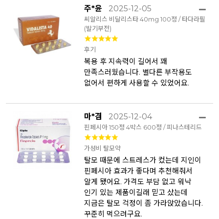
주*윤
2025-12-05
씨알리스 비달리스타 40mg 100정 / 타다라필
(발기부전)
후기
복용 후 지속력이 길어서 꽤
만족스러웠습니다. 별다른 부작용도
없어서 편하게 사용할 수 있었어요.
마*겸
2025-12-04
핀페시아 150정 4박스 600정 / 피나스테리드
가성비 탈모약
탈모 때문에 스트레스가 컸는데 지인이
핀페시아 효과가 좋다며 추천해줘서
알게 됐어요. 가격도 부담 없고 워낙
인기 있는 제품이길래 믿고 샀는데
지금은 탈모 걱정이 좀 가라앉았습니다.
꾸준히 먹으려구요.