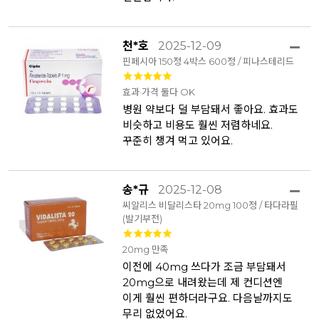
천*호
2025-12-09
핀페시아 150정 4박스 600정 / 피나스테리드
효과·가격 둘다 OK
병원 약보다 덜 부담돼서 좋아요. 효과도
비슷하고 비용도 훨씬 저렴하네요.
꾸준히 챙겨 먹고 있어요.
송*규
2025-12-08
씨알리스 비달리스타 20mg 100정 / 타다라필
(발기부전)
20mg 만족
이전에 40mg 쓰다가 조금 부담돼서
20mg으로 내려왔는데 제 컨디션엔
이게 훨씬 편하더라구요. 다음날까지도
무리 없었어요.