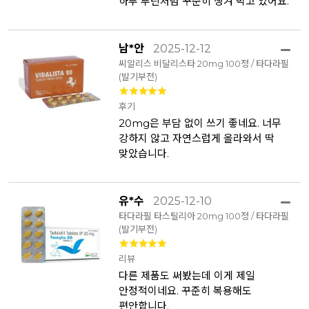
하루 루틴처럼 꾸준히 챙겨 먹고 있어요.
남*안
2025-12-12
씨알리스 비달리스타 20mg 100정 / 타다라필
(발기부전)
후기
20mg은 부담 없이 쓰기 좋네요. 너무
강하지 않고 자연스럽게 올라와서 딱
맞았습니다.
유*수
2025-12-10
타다라필 타스틸리아 20mg 100정 / 타다라필
(발기부전)
리뷰
다른 제품도 써봤는데 이게 제일
안정적이네요. 꾸준히 복용해도
편안합니다.