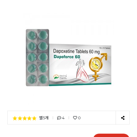
별5개
4
0