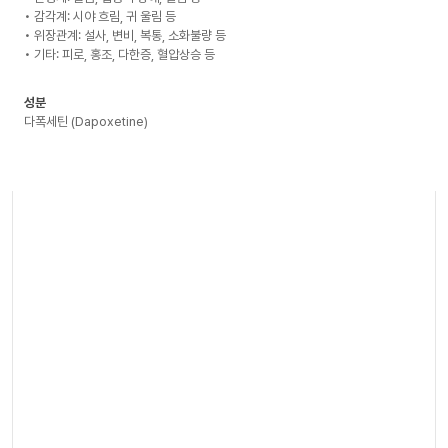
• 감각계: 시야 흐림, 귀 울림 등
• 위장관계: 설사, 변비, 복통, 소화불량 등
• 기타: 피로, 홍조, 다한증, 혈압상승 등
성분
다폭세틴 (Dapoxetine)