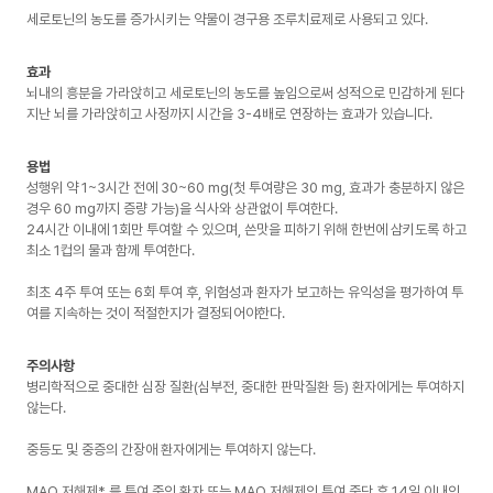
세로토닌의 농도를 증가시키는 약물이 경구용 조루치료제로 사용되고 있다.
효과
뇌내의 흥분을 가라앉히고 세로토닌의 농도를 높임으로써 성적으로 민감하게 된다
지난 뇌를 가라앉히고 사정까지 시간을 3-4배로 연장하는 효과가 있습니다.
용법
성행위 약 1~3시간 전에 30~60 mg(첫 투여량은 30 mg, 효과가 충분하지 않은
경우 60 mg까지 증량 가능)을 식사와 상관없이 투여한다.
24시간 이내에 1회만 투여할 수 있으며, 쓴맛을 피하기 위해 한번에 삼키도록 하고
최소 1컵의 물과 함께 투여한다.
최초 4주 투여 또는 6회 투여 후, 위험성과 환자가 보고하는 유익성을 평가하여 투
여를 지속하는 것이 적절한지가 결정되어야한다.
주의사항
병리학적으로 중대한 심장 질환(심부전, 중대한 판막질환 등) 환자에게는 투여하지
않는다.
중등도 및 중증의 간장애 환자에게는 투여하지 않는다.
MAO 저해제* 를 투여 중인 환자 또는 MAO 저해제의 투여 중단 후 14일 이내인