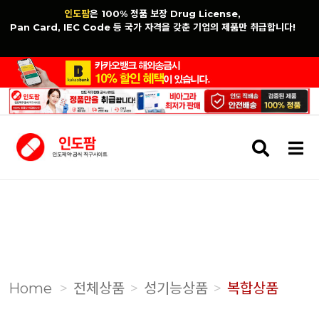
인도팜
은 100% 정품 보장 Drug License,
Pan Card, IEC Code 등 국가 자격을 갖춘 기업의 제품만 취급합니다!
검
메
색
뉴
버
버
튼
튼
Home
전체상품
성기능상품
복합상품