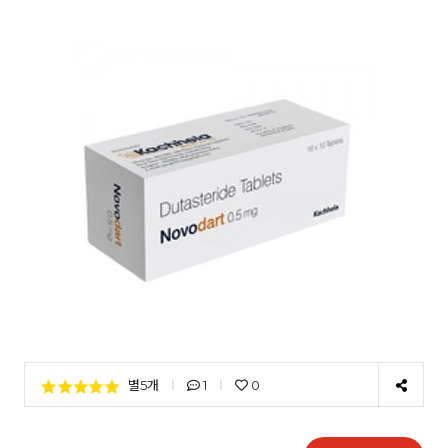
별5개
1
0