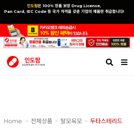
인도팜
은 100% 정품 보장 Drug License,
Pan Card, IEC Code 등 국가 자격을 갖춘 기업의 제품만 취급합니다!
검
메
색
뉴
버
버
튼
튼
Home
전체상품
탈모육모
두타스테리드