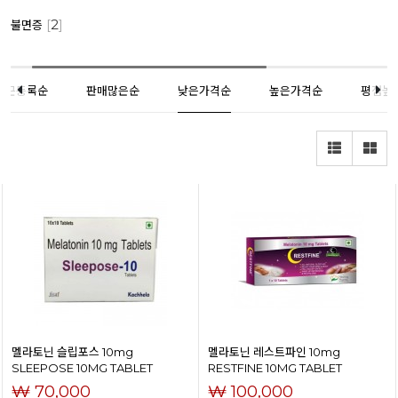
[
2
]
불면증
최근등록순
판매많은순
낮은가격순
높은가격순
평점높
멜라토닌 슬립포스 10mg
멜라토닌 레스트파인 10mg
SLEEPOSE 10MG TABLET
RESTFINE 10MG TABLET
₩ 70,000
₩ 100,000