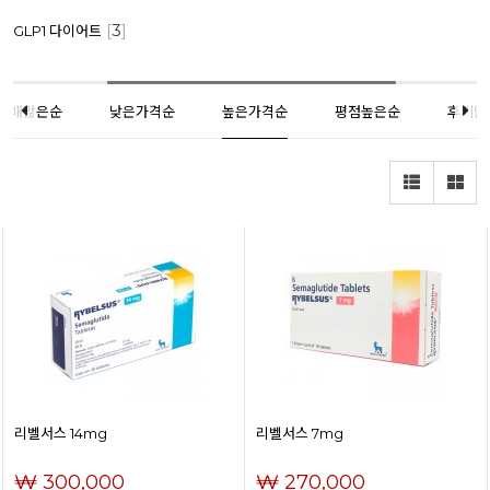
[
3
]
GLP1 다이어트
판매많은순
낮은가격순
높은가격순
평점높은순
후기많
리벨서스 14mg
리벨서스 7mg
₩ 300,000
₩ 270,000